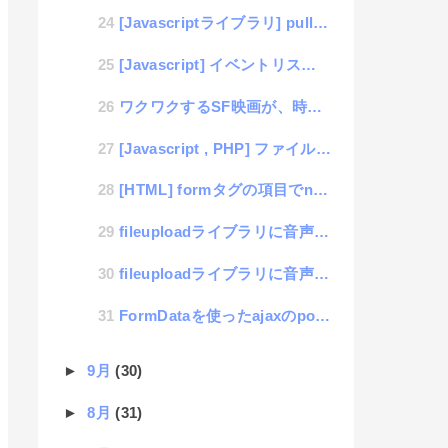
[Javascriptライブラリ] pulldown.jsにmultiple機能を追加
[Javascript] イベントリスナーの第3引数を甘く見ていた件
ワクワクするSF映画が、時が経てばSFではなくなるという話
[Javascript , PHP] ファイルサイズのバイト数をKBやMBに表示変更する簡単コード
[HTML] formタグの項目でname値に"name"と付けるとトラブりやすい件
fileuploadライブラリに音声ファイルを追加
fileuploadライブラリに音声ファイルを追加
FormDataを使ったajaxのpostデータ送信は文字化けするから気をつけろ
►
9月
(30)
►
8月
(31)