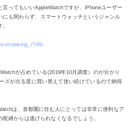
てもいいAppleWatchですが、iPhoneユーザー
いにも関わらず、スマートウォッチというジャンル
。

vice/ranking_7745/
atchが占めている(2019年10月調査）のが分かり
をシリーズが出る度に買い替えて使い続けているので納得
leWatchは、首都圏に住む人にとっては非常に便利なア
の呪縛からは逃げられなくなるでしょう。
