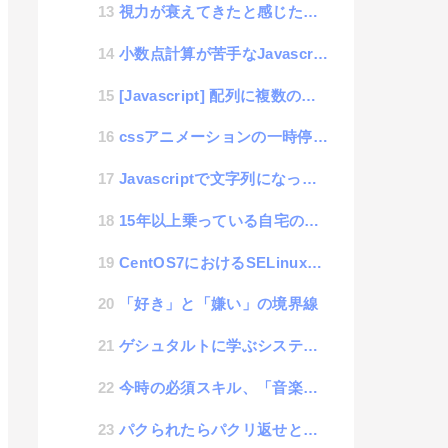
視力が衰えてきたと感じたので自分理論で回復を試みる思考
小数点計算が苦手なJavascript
[Javascript] 配列に複数の配列を混ぜ込む方法
cssアニメーションの一時停止ができる「animation-play-state」
Javascriptで文字列になった計算式の結果を求める方法
15年以上乗っている自宅の車のカーナビが調子悪くなってきた原因がシステムだった件
CentOS7におけるSELinuxによる怪
「好き」と「嫌い」の境界線
ゲシュタルトに学ぶシステム統一思考
今時の必須スキル、「音楽」と「絵心」と「IT」と「体力」
パクられたらパクリ返せという「傘パクリ」の連鎖