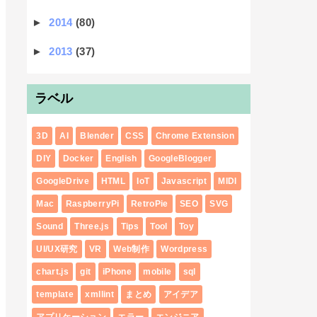
►
2014
(80)
►
2013
(37)
ラベル
3D
AI
Blender
CSS
Chrome Extension
DIY
Docker
English
GoogleBlogger
GoogleDrive
HTML
IoT
Javascript
MIDI
Mac
RaspberryPi
RetroPie
SEO
SVG
Sound
Three.js
Tips
Tool
Toy
UI/UX研究
VR
Web制作
Wordpress
chart.js
git
iPhone
mobile
sql
template
xmllint
まとめ
アイデア