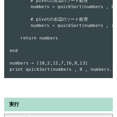
	# pivotの左辺のソート処理

	numbers = quickSort(numbers , beginNum , leftNum )

	# pivotの右辺のソート処理

	numbers = quickSort(numbers , rightNum , endNum)

    return numbers

end

numbers = [10,2,12,7,16,8,13]

print quickSort(numbers , 0 , numbers.c
実行