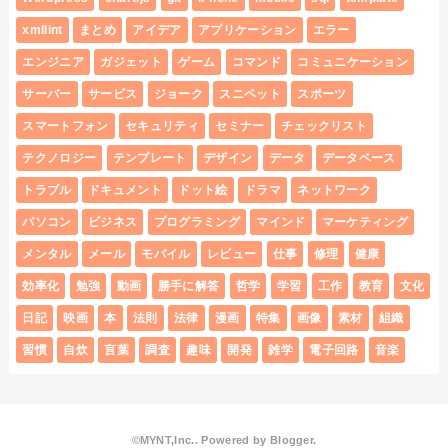
xmllint
まとめ
アイデア
アプリケーション
エラー
エンジニア
ガジェット
ゲーム
コマンド
コミュニケーション
サーバー
サービス
ジョーク
スニペット
スポーツ
スマートフォン
セキュリティ
セミナー
チェックリスト
テクノロジー
テンプレート
デザイン
データ
データベース
トラブル
ドキュメント
ドット絵
ドラマ
ネットワーク
パソコン
ビジネス
プログラミング
マインド
マーケティング
メンタル
メール
モバイル
レビュー
仕事
修理
健康
効率化
勉強
動画
勝手に解答
哲学
学習
工作
教育
文化
日記
映画
本
法則
法律
漫画
特集
画像
素材
組織
習慣
自炊
言葉
調査
趣味
開発
雑学
電子回路
音楽
©MYNT,Inc.. Powered by
Blogger
.