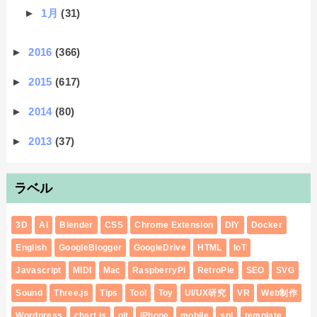
►
1月
(31)
►
2016
(366)
►
2015
(617)
►
2014
(80)
►
2013
(37)
ラベル
3D
AI
Blender
CSS
Chrome Extension
DIY
Docker
English
GoogleBlogger
GoogleDrive
HTML
IoT
Javascript
MIDI
Mac
RaspberryPi
RetroPie
SEO
SVG
Sound
Three.js
Tips
Tool
Toy
UI/UX研究
VR
Web制作
Wordpress
chart.js
git
iPhone
mobile
sql
template