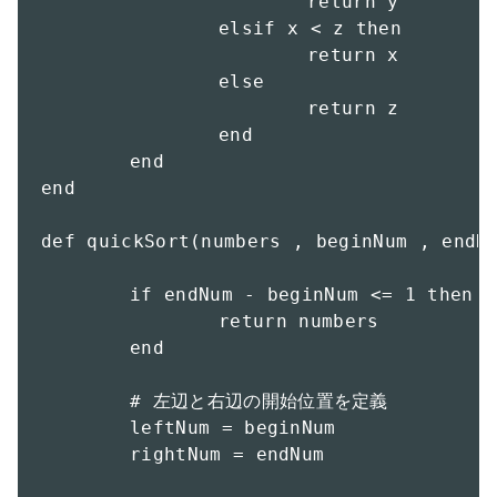
			return y

		elsif x < z then

			return x

		else

			return z

		end

	end

end

def quickSort(numbers , beginNum , endNu
	if endNum - beginNum <= 1 then

		return numbers

	end

	# 左辺と右辺の開始位置を定義

	leftNum = beginNum

	rightNum = endNum
