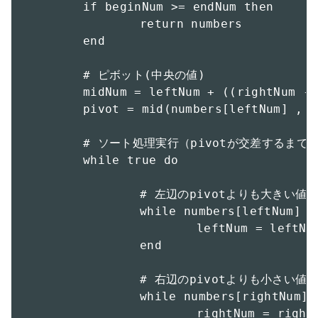
	if beginNum >= endNum then

		return numbers

	end

	# ピボット(中央の値)

	midNum = leftNum + ((rightNum - leftNum)/2)

	pivot = mid(numbers[leftNum] , numbers[midNum] , numbers[rightNum])

	# ソート処理実行（pivotが交差するまで続行）

	while true do

		# 左辺のpivotよりも大きい値見つける

		while numbers[leftNum] < pivot do

			leftNum = leftNum + 1

		end

		# 右辺のpivotよりも小さい値をみつける

		while numbers[rightNum] > pivot do

			rightNum = rightNum - 1
