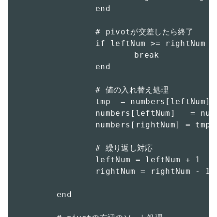
		end

		# pivotが交差したら終了

		if leftNum >= rightNum then

			break

		end

		# 値の入れ替え処理

		tmp  = numbers[leftNum]

		numbers[leftNum]   = numbers[rightNum]

		numbers[rightNum] = tmp

		# 繰り返し対応

		leftNum = leftNum + 1

		rightNum = rightNum - 1

	end
