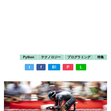
Python
テクノロジー
プログラミング
特集
t
f
B!
P
L