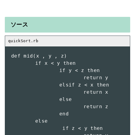
ソース
def mid(x , y , z)

	if x < y then

		if y < z then

			return y

		elsif z < x then

			return x

		else

			return z

		end

	else

		 if z < y then
