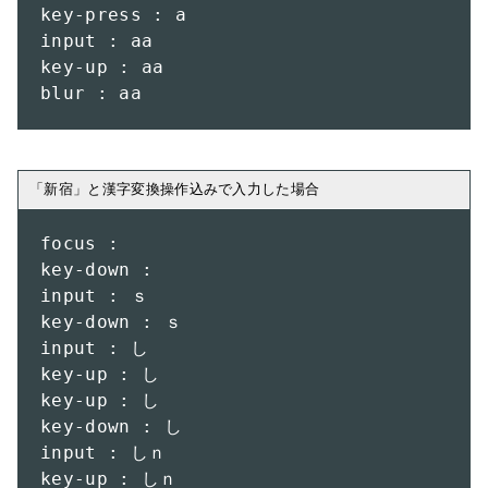
key-press : a

input : aa

key-up : aa

blur : aa
focus : 

key-down : 

input : ｓ

key-down : ｓ

input : し

key-up : し

key-up : し

key-down : し

input : しｎ

key-up : しｎ
