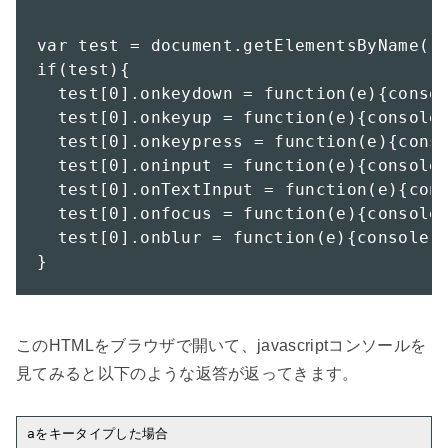
var test = document.getElementsByName("t
if(test){

  test[0].onkeydown = function(e){consol
  test[0].onkeyup = function(e){console.
  test[0].onkeypress = function(e){conso
  test[0].oninput = function(e){console.
  test[0].onTextInput = function(e){cons
  test[0].onfocus = function(e){console.
  test[0].onblur = function(e){console.l
}
このHTMLをブラウザで開いて、javascriptコンソールを
見てみると以下のような返答が返ってきます。
