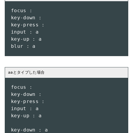
focus :

key-down :

key-press :

input : a

key-up : a

blur : a
focus : 

key-down : 

key-press : 

input : a

key-up : a

key-down : a
