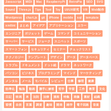
Javascript
MIDI
Mac
RaspberryPi
RetroPie
SEO
SVG
Sound
Three.js
Tips
Tool
Toy
UI/UX研究
VR
Web制作
Wordpress
chart.js
git
iPhone
mobile
sql
template
xmllint
まとめ
アイデア
アプリケーション
エラー
エンジニア
ガジェット
ゲーム
コマンド
コミュニケーション
サーバー
サービス
ジョーク
スニペット
スポーツ
スマートフォン
セキュリティ
セミナー
チェックリスト
テクノロジー
テンプレート
デザイン
データ
データベース
トラブル
ドキュメント
ドット絵
ドラマ
ネットワーク
パソコン
ビジネス
プログラミング
マインド
マーケティング
メンタル
メール
モバイル
レビュー
仕事
修理
健康
効率化
勉強
動画
勝手に解答
哲学
学習
工作
教育
文化
日記
映画
本
法則
法律
漫画
特集
画像
素材
組織
習慣
自炊
言葉
調査
趣味
開発
雑学
電子回路
音楽