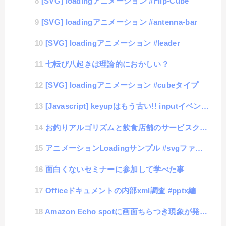
[SVG] loadingアニメーション #Flip-Cube
[SVG] loadingアニメーション #antenna-bar
[SVG] loadingアニメーション #leader
七転び八起きは理論的におかしい？
[SVG] loadingアニメーション #cubeタイプ
[Javascript] keyupはもう古い!! inputイベントを使って、スマホでも安心入力設計
お釣りアルゴリズムと飲食店舗のサービスクオリティについて
アニメーションLoadingサンプル #svgファイル編
面白くないセミナーに参加して学べた事
Officeドキュメントの内部xml調査 #pptx編
Amazon Echo spotに画面ちらつき現象が発生、サポートに連絡してその対応報告