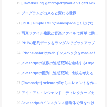
[Javadscript] getPropertyValue vs getOwnPropertyDe...
プログラムが出来ると変わる世界
[PHP] simpleXMLでnamespaceにくじけない方法
写真ファイル複数と音楽ファイルで簡単に動画が作れるライブラリ「Slide-Mov」
PHPの配列データをランダムでピックアップできるarray_rand()関数
iPhone-safariのwebインスペクタをmac-safariで表示できない場合の解消方法
javascriptの複数の連想配列を連結するObject.assign
javascriptの配列（連想配列）比較を考える
[Javascript] selector値からエレメントを作成する処理を自動化するライブラリ「se...
アイ・アム・レジェンド ディレクターズカット版
Javascriptのインスタンス構造体で気をつけること