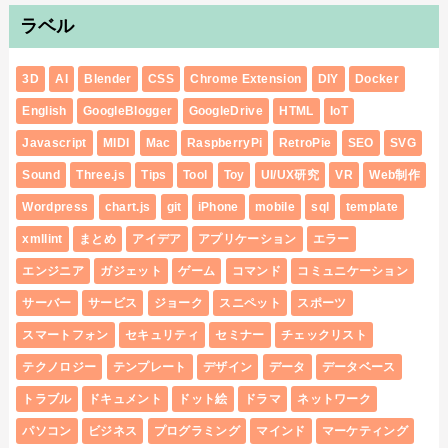
ラベル
3D
AI
Blender
CSS
Chrome Extension
DIY
Docker
English
GoogleBlogger
GoogleDrive
HTML
IoT
Javascript
MIDI
Mac
RaspberryPi
RetroPie
SEO
SVG
Sound
Three.js
Tips
Tool
Toy
UI/UX研究
VR
Web制作
Wordpress
chart.js
git
iPhone
mobile
sql
template
xmllint
まとめ
アイデア
アプリケーション
エラー
エンジニア
ガジェット
ゲーム
コマンド
コミュニケーション
サーバー
サービス
ジョーク
スニペット
スポーツ
スマートフォン
セキュリティ
セミナー
チェックリスト
テクノロジー
テンプレート
デザイン
データ
データベース
トラブル
ドキュメント
ドット絵
ドラマ
ネットワーク
パソコン
ビジネス
プログラミング
マインド
マーケティング