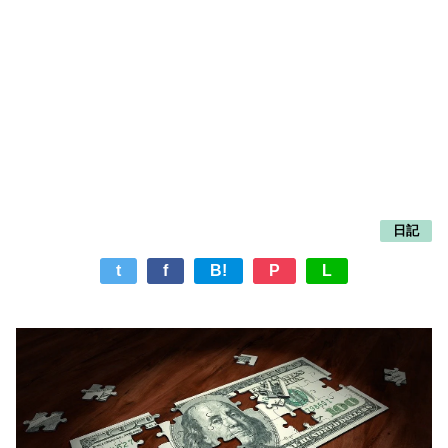
日記
t
f
B!
P
L