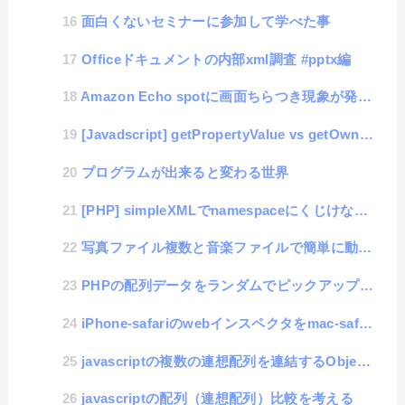
面白くないセミナーに参加して学べた事
Officeドキュメントの内部xml調査 #pptx編
Amazon Echo spotに画面ちらつき現象が発生、サポートに連絡してその対応報告
[Javadscript] getPropertyValue vs getOwnPropertyDe...
プログラムが出来ると変わる世界
[PHP] simpleXMLでnamespaceにくじけない方法
写真ファイル複数と音楽ファイルで簡単に動画が作れるライブラリ「Slide-Mov」
PHPの配列データをランダムでピックアップできるarray_rand()関数
iPhone-safariのwebインスペクタをmac-safariで表示できない場合の解消方法
javascriptの複数の連想配列を連結するObject.assign
javascriptの配列（連想配列）比較を考える