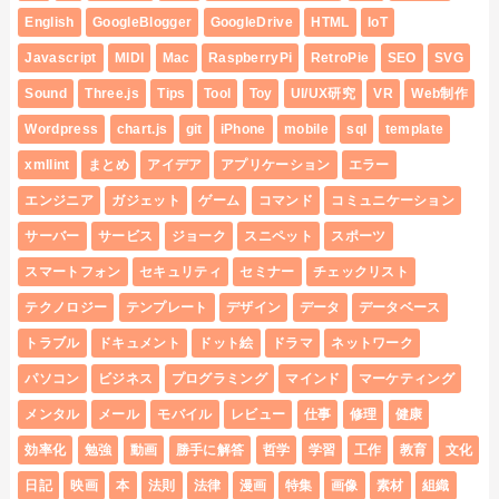
English
GoogleBlogger
GoogleDrive
HTML
IoT
Javascript
MIDI
Mac
RaspberryPi
RetroPie
SEO
SVG
Sound
Three.js
Tips
Tool
Toy
UI/UX研究
VR
Web制作
Wordpress
chart.js
git
iPhone
mobile
sql
template
xmllint
まとめ
アイデア
アプリケーション
エラー
エンジニア
ガジェット
ゲーム
コマンド
コミュニケーション
サーバー
サービス
ジョーク
スニペット
スポーツ
スマートフォン
セキュリティ
セミナー
チェックリスト
テクノロジー
テンプレート
デザイン
データ
データベース
トラブル
ドキュメント
ドット絵
ドラマ
ネットワーク
パソコン
ビジネス
プログラミング
マインド
マーケティング
メンタル
メール
モバイル
レビュー
仕事
修理
健康
効率化
勉強
動画
勝手に解答
哲学
学習
工作
教育
文化
日記
映画
本
法則
法律
漫画
特集
画像
素材
組織