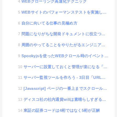
WEBクローリング高速化テクニック
WEBサイトのパフォーマンステストを実施してみよう
自分に向いてる仕事の見極め方
問題になりがちな開発ドキュメントに役立つサービス「Read the Docs」
周囲のやってることをやりたがるエンジニアと、周囲がやっていないことをやりたがるエンジニア
Spookyjsを使ったWEBクロール時のイベント調査
サーバーに設置しておくと管理が楽になる「server-desktop」
サーバー監視ツールを作ろう - 3日目「URLモニタリング」
[Javascript] ページの一番上までスクロールする簡単関数
ディスコ社の社内通貨willは素晴らしすぎる会社の制度。もっと世の中に広まればいいのに・・・
東証の証券コードは4桁ではなく5桁が正解