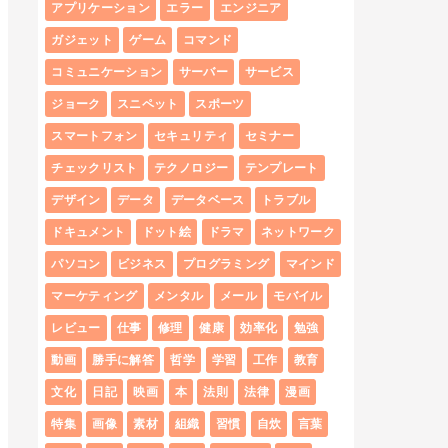
アプリケーション
エラー
エンジニア
ガジェット
ゲーム
コマンド
コミュニケーション
サーバー
サービス
ジョーク
スニペット
スポーツ
スマートフォン
セキュリティ
セミナー
チェックリスト
テクノロジー
テンプレート
デザイン
データ
データベース
トラブル
ドキュメント
ドット絵
ドラマ
ネットワーク
パソコン
ビジネス
プログラミング
マインド
マーケティング
メンタル
メール
モバイル
レビュー
仕事
修理
健康
効率化
勉強
動画
勝手に解答
哲学
学習
工作
教育
文化
日記
映画
本
法則
法律
漫画
特集
画像
素材
組織
習慣
自炊
言葉