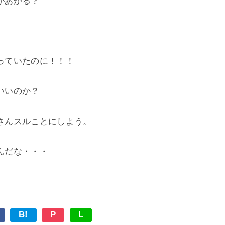
あがる？

ていたのに！！！

いのか？

んスルことにしよう。

B!
P
L