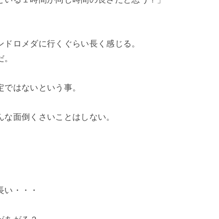
ンドロメダに行くぐらい長く感じる。

。

ではないという事。

な面倒くさいことはしない。



い・・・
