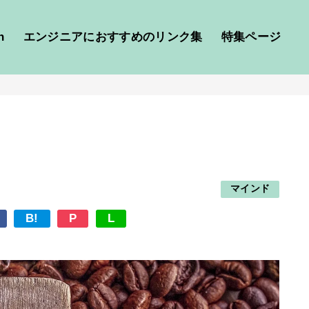
h
エンジニアにおすすめのリンク集
特集ページ
マインド
B!
P
L