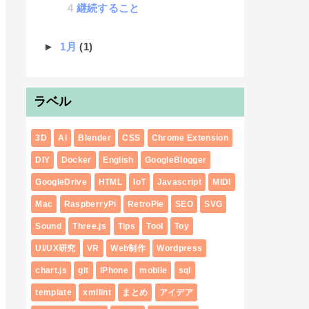
継続すること
►
1月
(1)
ラベル
3D
AI
Blender
CSS
Chrome Extension
DIY
Docker
English
GoogleBlogger
GoogleDrive
HTML
IoT
Javascript
MIDI
Mac
RaspberryPi
RetroPie
SEO
SVG
Sound
Three.js
Tips
Tool
Toy
UI/UX研究
VR
Web制作
Wordpress
chart.js
git
iPhone
mobile
sql
template
xmllint
まとめ
アイデア