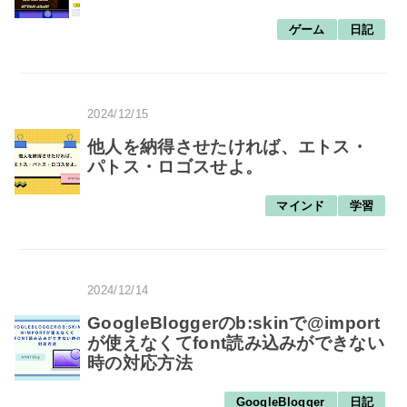
ゲーム
日記
2024/12/15
他人を納得させたければ、エトス・
パトス・ロゴスせよ。
マインド
学習
2024/12/14
GoogleBloggerのb:skinで@import
が使えなくてfont読み込みができない
時の対応方法
GoogleBlogger
日記