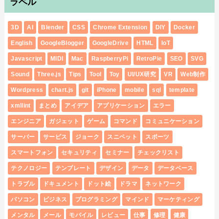
ラベル
3D
AI
Blender
CSS
Chrome Extension
DIY
Docker
English
GoogleBlogger
GoogleDrive
HTML
IoT
Javascript
MIDI
Mac
RaspberryPi
RetroPie
SEO
SVG
Sound
Three.js
Tips
Tool
Toy
UI/UX研究
VR
Web制作
Wordpress
chart.js
git
iPhone
mobile
sql
template
xmllint
まとめ
アイデア
アプリケーション
エラー
エンジニア
ガジェット
ゲーム
コマンド
コミュニケーション
サーバー
サービス
ジョーク
スニペット
スポーツ
スマートフォン
セキュリティ
セミナー
チェックリスト
テクノロジー
テンプレート
デザイン
データ
データベース
トラブル
ドキュメント
ドット絵
ドラマ
ネットワーク
パソコン
ビジネス
プログラミング
マインド
マーケティング
メンタル
メール
モバイル
レビュー
仕事
修理
健康