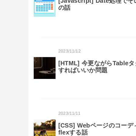
[Javascript] Da
の話
2023/11/12
[HTML] 今更ながらTa
すればいいか問題
2023/11/11
[CSS] Webページのコ
flexする話