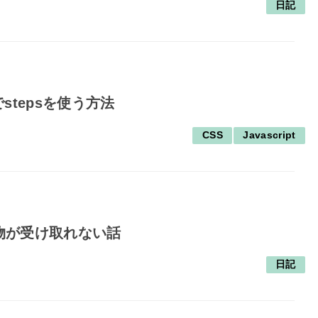
日記
機能でstepsを使う方法
CSS
Javascript
物が受け取れない話
日記