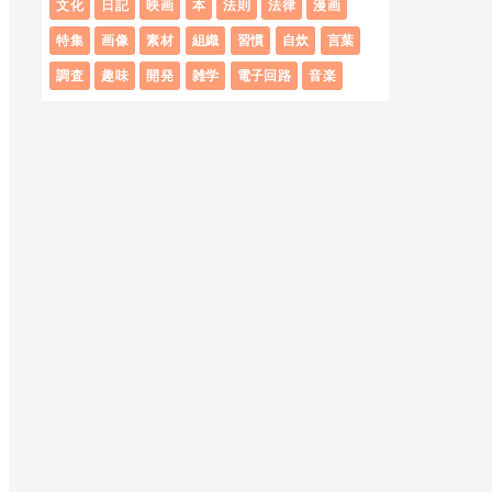
文化
日記
映画
本
法則
法律
漫画
特集
画像
素材
組織
習慣
自炊
言葉
調査
趣味
開発
雑学
電子回路
音楽