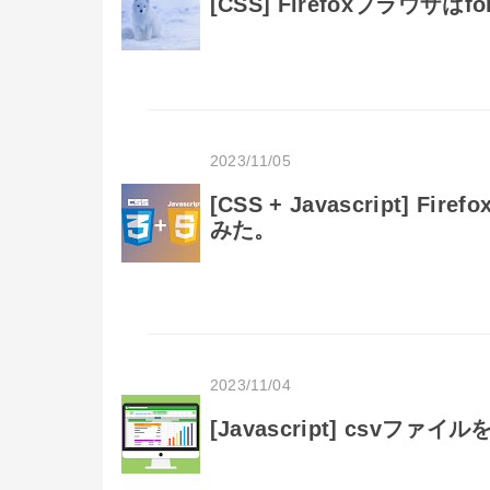
[CSS] Firefoxブラウザは
2023/11/05
[CSS + Javascript]
みた。
2023/11/04
[Javascript] csv