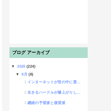
ブログ アーカイブ
▼
2026
(224)
▼
8月
(8)
インターネットが世の中に普及するほど増える情報弱者の話
生きるハードルが爆上がりしている話
継続の予習派と復習派