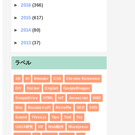
►
2016
(366)
►
2015
(617)
►
2014
(80)
►
2013
(37)
ラベル
3D
AI
Blender
CSS
Chrome Extension
DIY
Docker
English
GoogleBlogger
GoogleDrive
HTML
IoT
Javascript
MIDI
Mac
RaspberryPi
RetroPie
SEO
SVG
Sound
Three.js
Tips
Tool
Toy
UI/UX研究
VR
Web制作
Wordpress