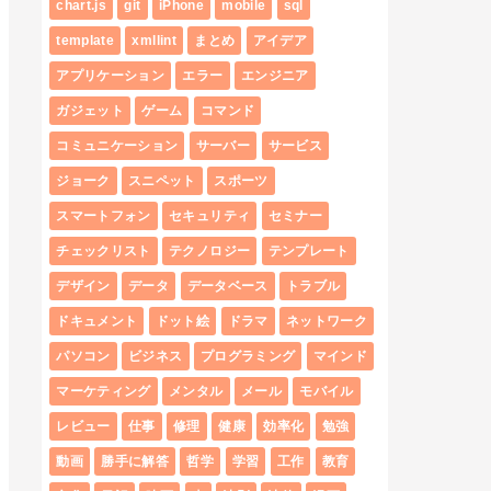
chart.js
git
iPhone
mobile
sql
template
xmllint
まとめ
アイデア
アプリケーション
エラー
エンジニア
ガジェット
ゲーム
コマンド
コミュニケーション
サーバー
サービス
ジョーク
スニペット
スポーツ
スマートフォン
セキュリティ
セミナー
チェックリスト
テクノロジー
テンプレート
デザイン
データ
データベース
トラブル
ドキュメント
ドット絵
ドラマ
ネットワーク
パソコン
ビジネス
プログラミング
マインド
マーケティング
メンタル
メール
モバイル
レビュー
仕事
修理
健康
効率化
勉強
動画
勝手に解答
哲学
学習
工作
教育