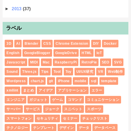
►
2013
(37)
ラベル
3D
AI
Blender
CSS
Chrome Extension
DIY
Docker
English
GoogleBlogger
GoogleDrive
HTML
IoT
Javascript
MIDI
Mac
RaspberryPi
RetroPie
SEO
SVG
Sound
Three.js
Tips
Tool
Toy
UI/UX研究
VR
Web制作
Wordpress
chart.js
git
iPhone
mobile
sql
template
xmllint
まとめ
アイデア
アプリケーション
エラー
エンジニア
ガジェット
ゲーム
コマンド
コミュニケーション
サーバー
サービス
ジョーク
スニペット
スポーツ
スマートフォン
セキュリティ
セミナー
チェックリスト
テクノロジー
テンプレート
デザイン
データ
データベース