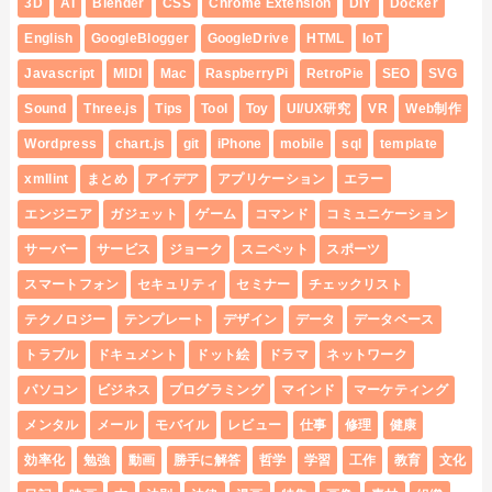
3D
AI
Blender
CSS
Chrome Extension
DIY
Docker
English
GoogleBlogger
GoogleDrive
HTML
IoT
Javascript
MIDI
Mac
RaspberryPi
RetroPie
SEO
SVG
Sound
Three.js
Tips
Tool
Toy
UI/UX研究
VR
Web制作
Wordpress
chart.js
git
iPhone
mobile
sql
template
xmllint
まとめ
アイデア
アプリケーション
エラー
エンジニア
ガジェット
ゲーム
コマンド
コミュニケーション
サーバー
サービス
ジョーク
スニペット
スポーツ
スマートフォン
セキュリティ
セミナー
チェックリスト
テクノロジー
テンプレート
デザイン
データ
データベース
トラブル
ドキュメント
ドット絵
ドラマ
ネットワーク
パソコン
ビジネス
プログラミング
マインド
マーケティング
メンタル
メール
モバイル
レビュー
仕事
修理
健康
効率化
勉強
動画
勝手に解答
哲学
学習
工作
教育
文化