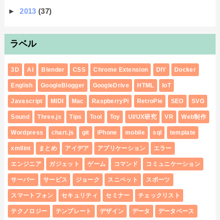
►
2013
(37)
ラベル
3D
AI
Blender
CSS
Chrome Extension
DIY
Docker
English
GoogleBlogger
GoogleDrive
HTML
IoT
Javascript
MIDI
Mac
RaspberryPi
RetroPie
SEO
SVG
Sound
Three.js
Tips
Tool
Toy
UI/UX研究
VR
Web制作
Wordpress
chart.js
git
iPhone
mobile
sql
template
xmllint
まとめ
アイデア
アプリケーション
エラー
エンジニア
ガジェット
ゲーム
コマンド
コミュニケーション
サーバー
サービス
ジョーク
スニペット
スポーツ
スマートフォン
セキュリティ
セミナー
チェックリスト
テクノロジー
テンプレート
デザイン
データ
データベース