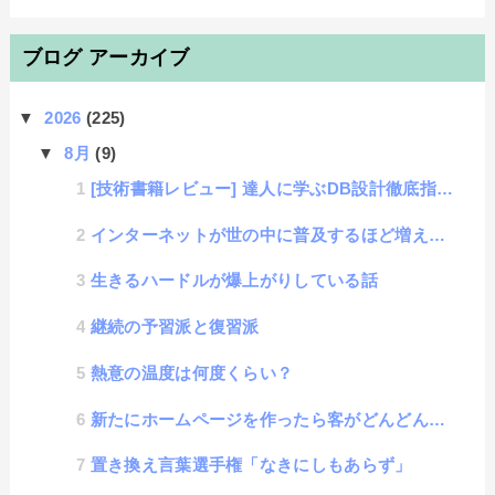
ブログ アーカイブ
▼
2026
(225)
▼
8月
(9)
[技術書籍レビュー] 達人に学ぶDB設計徹底指南書
インターネットが世の中に普及するほど増える情報弱者の話
生きるハードルが爆上がりしている話
継続の予習派と復習派
熱意の温度は何度くらい？
新たにホームページを作ったら客がどんどん来ると思ってしまう心理効果に名称があった
置き換え言葉選手権「なきにしもあらず」